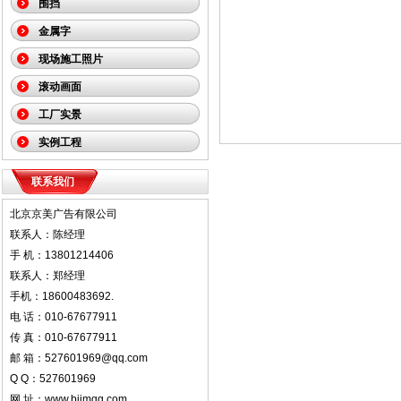
围挡
金属字
现场施工照片
滚动画面
工厂实景
实例工程
联系我们
北京京美广告有限公司
联系人：陈经理
手 机：13801214406
联系人：郑经理
手机：18600483692.
电 话：010-67677911
传 真：010-67677911
邮 箱：527601969@qq.com
Q Q：527601969
网 址：www.bjjmgg.com