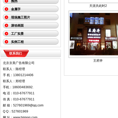
围挡
天涯共此时2
金属字
现场施工照片
滚动画面
工厂实景
实例工程
联系我们
王府井
北京京美广告有限公司
联系人：陈经理
手 机：13801214406
联系人：郑经理
手机：18600483692.
电 话：010-67677911
传 真：010-67677911
邮 箱：527601969@qq.com
Q Q：527601969
网 址：www.bjjmgg.com