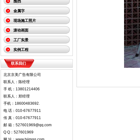
围挡
金属字
现场施工照片
滚动画面
工厂实景
实例工程
联系我们
北京京美广告有限公司
联系人：陈经理
手 机：13801214406
联系人：郑经理
手机：18600483692.
电 话：010-67677911
传 真：010-67677911
邮 箱：527601969@qq.com
Q Q：527601969
网 址：www.bjjmgg.com