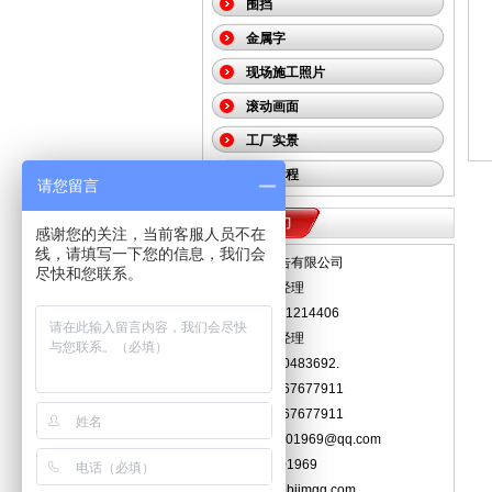
围挡
金属字
现场施工照片
滚动画面
工厂实景
实例工程
请您留言
联系我们
感谢您的关注，当前客服人员不在
线，请填写一下您的信息，我们会
北京京美广告有限公司
尽快和您联系。
联系人：陈经理
手 机：13801214406
联系人：郑经理
手机：18600483692.
电 话：010-67677911
传 真：010-67677911
邮 箱：527601969@qq.com
Q Q：527601969
网 址：www.bjjmgg.com